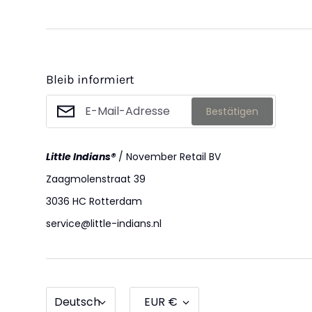
Bademode
K
Bleib informiert
Gamaschen
L
Bestätigen
Little Indians®
/ November Retail BV
Zaagmolenstraat 39
Pullover
St
3036 HC Rotterdam
service@little-indians.nl
Rucksäcke
S
Sprache
Währung
Deutsch
EUR €